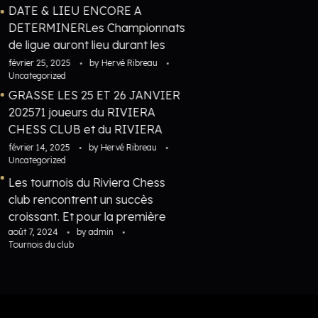
DATE & LIEU ENCORE A
DETERMINERLes Championnats
de ligue auront lieu durant les
vacances de février 2027. Les
février 25, 2025
by
Hervé Ribreau
Uncategorized
dates exactes ainsi que le l ...
GRASSE LES 25 ET 26 JANVIER
202571 joueurs du RIVIERA
CHESS CLUB et du RIVIERA
CHESS ACADEMY ont participé
février 14, 2025
by
Hervé Ribreau
Uncategorized
aux championnats
départementaux les 2 ...
Les tournois du Riviera Chess
club rencontrent un succès
croissant. Et pour la première
août 7, 2024
fois, nous dépassons la barre des
by
admin
Tournois du club
100 participants: 31 dans le
tournoi Junior, 33 dans le tournoi
Accession et 41 dans le Master!!