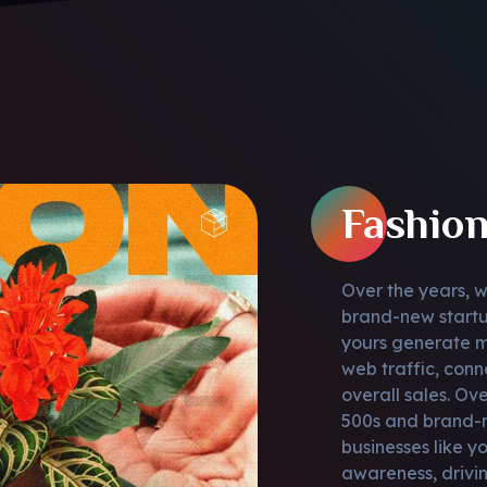
Fashion
Over the years, 
brand-new startu
yours generate mo
web traffic, con
overall sales. Ov
500s and brand-n
businesses like y
awareness, drivin