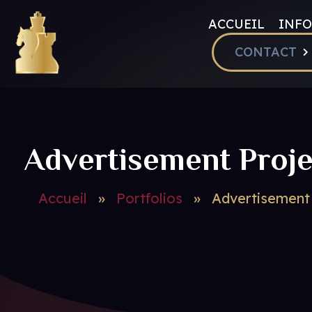
ACCUEIL
INFO
CONTACT
RIVIERA CHESS CLUB & RIVIERA CHESS ACADEMY
Club d'échecs à Nice - Adultes enfants - Débutants & confirmés
Advertisement Proj
Accueil
»
Portfolios
»
Advertisement