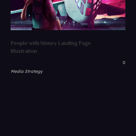
People with Money Landing Page
Illustration
0
Media Strategy