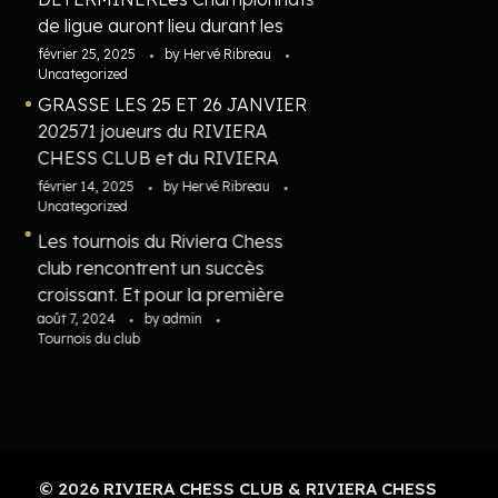
de ligue auront lieu durant les
vacances de février 2027. Les
février 25, 2025
by
Hervé Ribreau
Uncategorized
dates exactes ainsi que le l ...
GRASSE LES 25 ET 26 JANVIER
202571 joueurs du RIVIERA
CHESS CLUB et du RIVIERA
CHESS ACADEMY ont participé
février 14, 2025
by
Hervé Ribreau
Uncategorized
aux championnats
départementaux les 2 ...
Les tournois du Riviera Chess
club rencontrent un succès
croissant. Et pour la première
août 7, 2024
fois, nous dépassons la barre des
by
admin
Tournois du club
100 participants: 31 dans le
tournoi Junior, 33 dans le tournoi
Accession et 41 dans le Master!!
© 2026 RIVIERA CHESS CLUB & RIVIERA CHESS